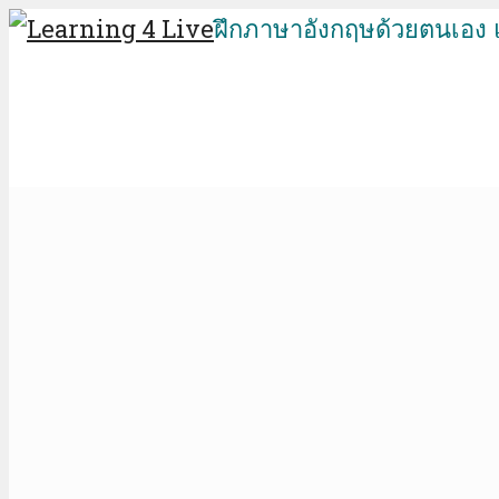
ฝึกภาษาอังกฤษด้วยตนเอง 