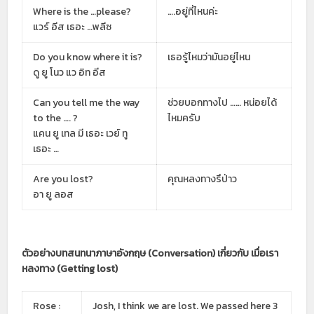
Where is the …please?
….อยู่ที่ไหนค่ะ
แวร์ อีส เธอะ …พลีซ
Do you know where it is?
เธอรู้ไหมว่ามันอยู่ไหน
ดู ยู โนว แว อิท อีส
Can you tell me the way
ช่วยบอกทางไป …… หน่อยได้
to the …. ?
ไหมครับ
แคน ยู เทล มี เธอะ เวย์ ทู
เธอะ …
Are you lost?
คุณหลงทางรึป่าว
อา ยู ลอส
ตัวอย่างบทสนทนาภาษาอังกฤษ (Conversation) เกี่ยวกับ เมื่อเรา
หลงทาง (Getting lost)
Rose :
Josh, I think we are lost. We passed here 3