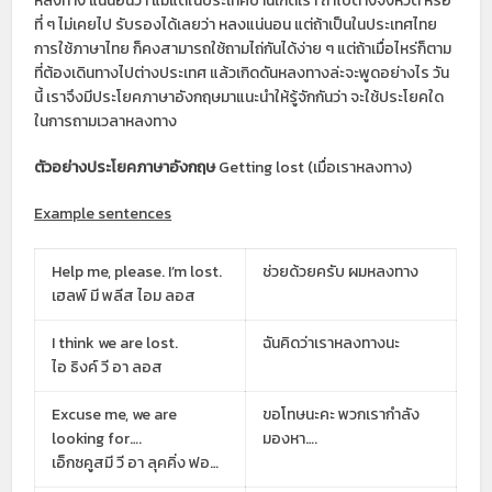
หลงทาง แน่นอนว่า แม้แต่ในประเทศบ้านเกิดเรา ถ้าไปต่างจังหวัด หรือ
ที่ ๆ ไม่เคยไป รับรองได้เลยว่า หลงแน่นอน แต่ถ้าเป็นในประเทศไทย
การใช้ภาษาไทย ก็คงสามารถใช้ถามไถ่กันได้ง่าย ๆ แต่ถ้าเมื่อไหร่ก็ตาม
ที่ต้องเดินทางไปต่างประเทศ แล้วเกิดดันหลงทางล่ะจะพูดอย่างไร วัน
นี้ เราจึงมีประโยคภาษาอังกฤษมาแนะนำให้รู้จักกันว่า จะใช้ประโยคใด
ในการถามเวลาหลงทาง
ตัวอย่างประโยคภาษาอังกฤษ
Getting lost (เมื่อเราหลงทาง)
Example sentences
Help me, please. I’m lost.
ช่วยด้วยครับ ผมหลงทาง
เฮลพ์ มี พลีส ไอม ลอส
I think we are lost.
ฉันคิดว่าเราหลงทางนะ
ไอ ธิงค์ วี อา ลอส
Excuse me, we are
ขอโทษนะคะ พวกเรากำลัง
looking for….
มองหา….
เอ็กซคูสมี วี อา ลุคคิ่ง ฟอ…