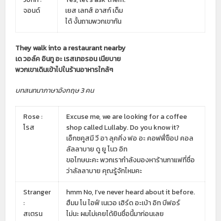
จอนด์
เยส เลทส์ อาสก์ เด็ม
ได้ งั้นถามพวกเขากัน
They walk into a restaurant nearby
เด วอล์ค อินทู อะ เรสเทอรอน เนียบาย
พวกเขาเดินเข้าไปในร้านอาหารใกล้ๆ
บทสนทนาภาษาอังกฤษ 3 คน
Rose :
Excuse me, we are looking for a coffee
โรส
shop called Lullaby. Do you know it?
เอ็กซคูสมี วี อา ลุคคิ่ง ฟอ อะ คอฟฟี่ช็อป คอล
ลัลลาบาย ดู ยู โนว อิท
ขอโทษนะคะ พวกเรากำลังมองหาร้านกาแฟที่ชื่อ
ว่าลัลลาบาย คุณรู้จักไหมคะ
Stranger
hmm No, I’ve never heard about it before.
:
ฮืมม โน ไอฟ์ เนเวอ เฮิร์ด อะเบ้า อิท บีฟอร์
สเตรน
ไม่นะ ผมไม่เคยได้ยินชื่อนี้มาก่อนเลย