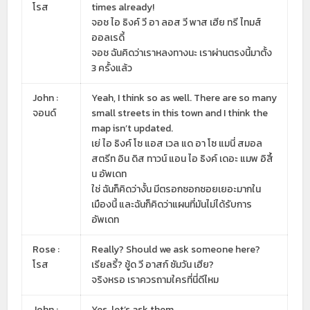
โรส
times already!
จอช ไอ ธิงค์ วี อา ลอส วี พาส เฮีย ทรี ไทมส์
ออลเรดี้
จอช ฉันคิดว่าเราหลงทางนะ เราผ่านตรงนี้มาตั้ง
3 ครั้งแล้ว
John :
Yeah, I think so as well. There are so many
จอนด์
small streets in this town and I think the
map isn’t updated.
เย่ ไอ ธิงค์ โซ แอส เวล แด อา โซ แมนี่ สมอล
สตรีท อิน ดิส ทาวน์ แอน ไอ ธิงค์ เดอะ แมพ อิสึ้
น อัพเดท
ใช่ ฉันก็คิดว่างั้น มีตรอกซอกซอยเยอะมากใน
เมืองนี้ และฉันก็คิดว่าแผนที่มันไม่ได้รับการ
อัพเดท
Rose :
Really? Should we ask someone here?
โรส
เรียลรี้? ชู้ด วี อาสก์ ซัมวัน เฮีย?
จริงหรอ เราควรถามใครที่นี่ดีไหม
John :
Yes, let’s ask them.