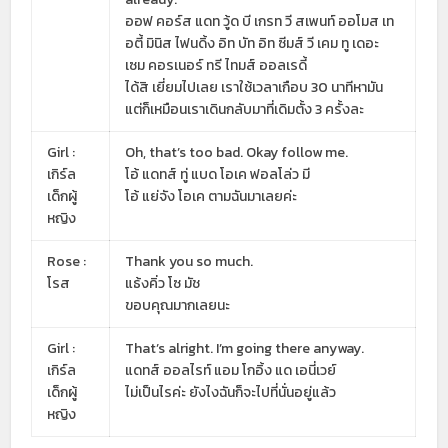
ออฟ คอร์ส แดท วู้ด บี เกรท วี สเพนท์ ออโมส เท
อตี้ มินิส ไฟนดิ้ง อิท บัท อิท ซีมส์ วี เคม ทู เดอะ
เซม คอรเนอร์ ทรี ไทมส์ ออลเรดี้
ได้สิ เยี่ยมไปเลย เราใช้เวลาเกือบ 30 นาทีหามัน
แต่ก็เหมือนเราเดินกลับมาที่เดิมตั้ง 3 ครั้งละ
Girl :
Oh, that’s too bad. Okay follow me.
เกิร์ล
โอ้ แดทส์ ทู่ แบด โอเค ฟอลโล่ว มี
เด็กผู้
โอ้ แย่จัง โอเค ตามฉันมาเลยค่ะ
หญิง
Rose :
Thank you so much.
โรส
แธ้งคิ่ว โซ มัช
ขอบคุณมากเลยนะ
Girl :
That’s alright. I’m going there anyway.
เกิร์ล
แดทส์ ออลไรท์ แอม โกอิ้ง แด เอนี่เวย์
เด็กผู้
ไม่เป็นไรค่ะ ยังไงฉันก็จะไปที่นั่นอยู่แล้ว
หญิง