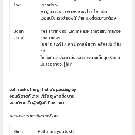
โรส
location?
อา ยู ชัว เจฟ แกฟ อัส เดอะ ไรท์ โลเคชั่น
เธอแน่ใจหรอว่าเจฟให้ตำแหน่งที่ตั้งมาถูกต้อง
John :
Yes, I think so. Let me ask that girl, maybe
จอนด์
she knows.
เยส ไอ ธิ้งค์ โซ เลท มี อาสก์ แดท เกิร์ล เมบี ชี โน
วส์
ใช่ ฉันคิดว่างั้นนะ เดี๋ยวฉันลองถามเด็กผู้หญิงคน
นั้น เธออาจจะรู้ก็ได้
John asks the girl who’s passing by
จอนด์ อาสก์ เดอะ เกิร์ล ฮู พาสซิ่ง บาย
จอนด์ถามเด็กผู้หญิงที่เดินผ่านมา
บทสนทนาภาษาอังกฤษ 3 คน
Girl :
Hello, are you lost?