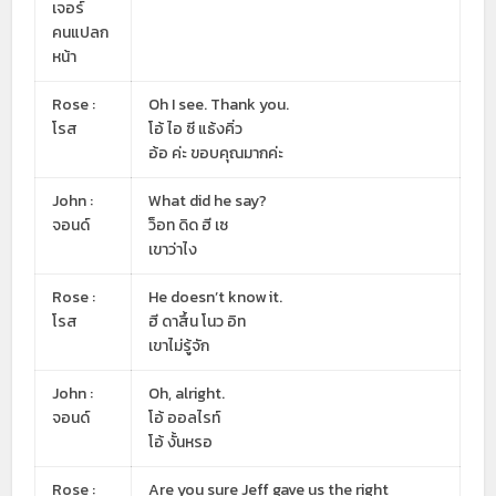
เจอร์
คนแปลก
หน้า
Rose :
Oh I see. Thank you.
โรส
โอ้ ไอ ซี แธ้งคิ่ว
อ้อ ค่ะ ขอบคุณมากค่ะ
John :
What did he say?
จอนด์
ว็อท ดิด ฮี เซ
เขาว่าไง
Rose :
He doesn’t know it.
โรส
ฮี ดาสึ้น โนว อิท
เขาไม่รู้จัก
John :
Oh, alright.
จอนด์
โอ้ ออลไรท์
โอ้ งั้นหรอ
Rose :
Are you sure Jeff gave us the right