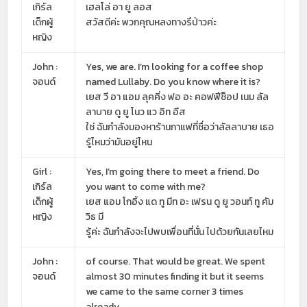
เกิร์ล
เฮลโล่ อา ยู ลอส
เด็กผู้
สวัสดีค่ะ พวกคุณหลงทางรึป่าวค่ะ
หญิง
John :
Yes, we are. I’m looking for a coffee shop
จอนด์
named Lullaby. Do you know where it is?
เยส วี อา แอม ลุคคิ่ง ฟอ อะ คอฟฟีช็อป เนม ลัล
ลาบาย ดู ยู โนว แว อิท อีส
ใช่ ฉันกำลังมองหาร้านกาแฟที่ชื่อว่าลัลลาบาย เธอ
รู้ไหมว่ามันอยู่ไหน
Girl :
Yes, I’m going there to meet a friend. Do
เกิร์ล
you want to come with me?
เด็กผู้
เยส แอม โกอิ้ง แด ทู มีท อะ เฟรน ดู ยู วอนท์ ทู คัม
หญิง
วิธ มี
รู้ค่ะ ฉันกำลังจะไปพบเพื่อนที่นั่น ไปด้วยกันเลยไหม
John :
of course. That would be great. We spent
จอนด์
almost 30 minutes finding it but it seems
we came to the same corner 3 times
already.