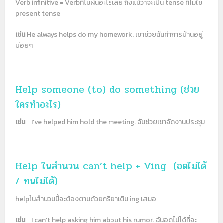
Verb infinitive = Verbที่ไม่ผันอะไรเลย ถึงแม้ว่าจะเป็น tense ที่ไม่ใช่
present tense
เช่น
He always helps do my homework.
เขาช่วยฉันทำการบ้านอยู่
บ่อยๆ
Help someone (to)
do something (
ช่วย
ใครทำอะไร
)
เช่น
I’ve helped him hold the meeting.
ฉันช่วยเขาจัดงานประชุม
Help
ในสำนวน
can’t help + Ving
(
อดไม่ได้
/
ทนไม่ได้
)
help
ในสำนวนนี้จะต้องตามด้วย
กริยาเติม
ing
เสมอ
เช่น
I can’t help asking him about his rumor.
ฉันอดไม่ได้ที่จะ