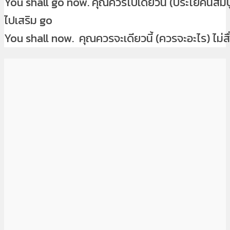
You shall go now. คุณควรไปเดี๋ยวนี้ (ประโยคนี้สมบ
ไปเสริม go
You shall now. คุณควรจะเดียวนี้ (ควรจะอะไร) ไม่