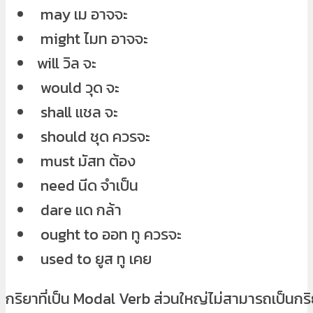
may เม อาจจะ
might ไมท อาจจะ
will วิล จะ
would วุด จะ
shall แชล จะ
should ชุด ควรจะ
must มัสท ต้อง
need นีด จำเป็น
dare แด กล้า
ought to ออท ทู ควรจะ
used to ยูส ทู เคย
กริยาที่เป็น Modal Verb ส่วนใหญ่ไม่สามารถเป็นกริ