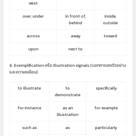
west
over, under
in front of,
inside,
behind
outside
across
away
toward
upon
next to
6. Exemplification หรือ Illustration signals (บอกการยกตัวอย่าง
และความเหมือน)
to illustrate
to
specifically
demonstrate
for instance
as an
for example
illustration
such as
as
particularly