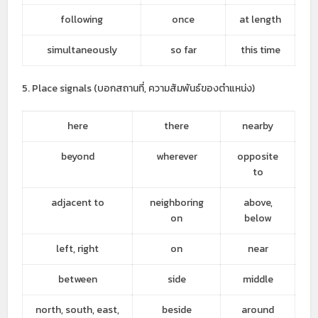
following
once
at length
simultaneously
so far
this time
5. Place signals (บอกสถานที่, ความสัมพันธ์ของตำแหน่ง)
here
there
nearby
beyond
wherever
opposite
to
adjacent to
neighboring
above,
on
below
left, right
on
near
between
side
middle
north, south, east,
beside
around