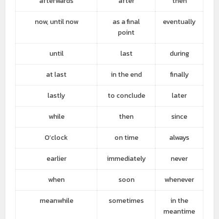
afterwards
after
then
now, until now
as a final
eventually
point
until
last
during
at last
in the end
finally
lastly
to conclude
later
while
then
since
O’clock
on time
always
earlier
immediately
never
when
soon
whenever
meanwhile
sometimes
in the
meantime