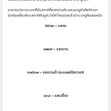
อาหารแต่ละประเภทก็มีรสชาติที่แตกต่างกัน ลองมาดูคำศัพท์ภาษา
อังกฤษเกี่ยวกับรสชาติกันดูค่ะว่ามีคำไหนน่าสนใจบ้าง มาดูกันเลยครับ
bitter – รสขม
sweet – รสหวาน
mellow – รสหวานฉ่ำ (แบบผลไม้หวานๆ)
sour – รสเปรี้ยว